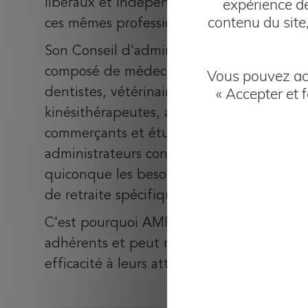
expérience de
libéraux et indépendants au bénéfice de
contenu du site
ces mêmes professionnels.
Son Conseil d'administration est
composé de médecins, chirurgiens-
Vous pouvez acc
« Accepter et 
dentistes, vétérinaires, pharmaciens,
kinésithérapeutes, architectes, avocats,
commerçants et étudiants. Ses
administrateurs connaissent mieux que
quiconque les besoins de prévoyance et
de retraite spécifiques à ces professions.
C'est pourquoi AMPLI est proche de ses
adhérents et peut répondre avec
efficacité à leurs attentes.