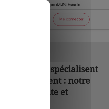
À propos d’AMPLI Mutuelle
Adhésion en ligne
Me connecter
lles qui se spécialisent
ns sur le client : notre
ce, la retraite et
dants. »