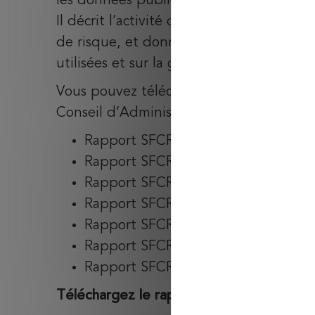
les données publiées par l’organisme e
Il décrit l’activité de l’organisme, son 
de risque, et donne des informations su
utilisées et sur la gestion du capital (bil
Vous pouvez télécharger les derniers rapp
Conseil d’Administration d’AMPLI Mutuel
Rapport SFCR 2018
Rapport SFCR 2019
Rapport SFCR 2020
Rapport SFCR 2021
Rapport SFCR 2022
Rapport SFCR 2023
Rapport SFCR 2024
Téléchargez le rapport SFCR 2025