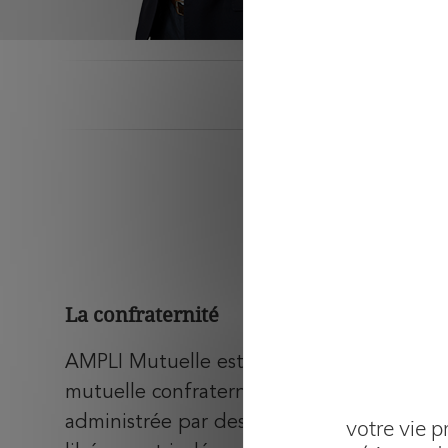
Les 
Les
v
La confraternité
AMPLI Mutuelle est d'abord une
mutuelle confraternelle créée et
administrée par des professionnels
votre vie p