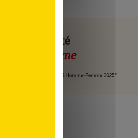
Index égalité
homme femme
z le document "Index égalité Homme-Femme 2025"