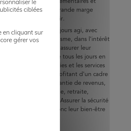
rsonnaliser le
ses engagements réglementaires et
blicités ciblées
dispose donc d'une grande marge
financière pour l'avenir.
AMPLI Mutuelle a toujours agi, avec
 en cliquant sur
ncore gérer vos
prudence et pragmatisme, dans l'intérêt
de ses membres pour assurer leur
sécurité dans la vie de tous les jours en
leur offrant les garanties et les services
appropriés tout en profitant d'un cadre
fiscal avantageux: garantie de revenus,
protection de la famille, retraite,
épargne, assistance... Assurer la sécurité
de ses membres et donc leur bien-être
est le métier d'AMPLI.