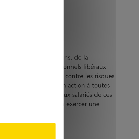
elle,
histoire
e, depuis plus de 50 ans, de la
t bénévole de professionnels libéraux
et assurer leur famille contre les risques
lle a élargi ensuite son action à toutes
les ou indépendantes, aux salariés de ces
diants ayant vocation à exercer une
u indépendante.