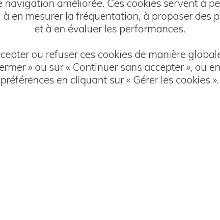
 navigation améliorée. Ces cookies servent à pe
rémunérer. Sa vocation est d'assurer la
, à en mesurer la fréquentation, à proposer des pu
protection de ses membres et de leur
et à en évaluer les performances.
famille dans un esprit mutualiste en
privilégiant la solidarité et l'entraide.
epter ou refuser ces cookies de manière globale
fermer » ou sur « Continuer sans accepter », ou e
Les adhérents d'AMPLI ne sont donc pas
préférences en cliquant sur « Gérer les cookies ».
de simples numéros, mais constituent
une véritable communauté réunie par un
lien social. Cet esprit mutualiste est le
meilleur garant d'un juste partage des
risques entre les membres et par
conséquent d'un juste prix à payer pour
se couvrir contre ces risques.