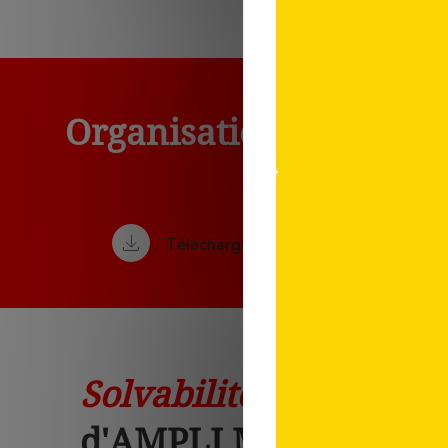
Organisation et statuts
Mutuelle
Téléchargez le document "Organisatio
Solvabilité
d'AMPLI Mutuelle