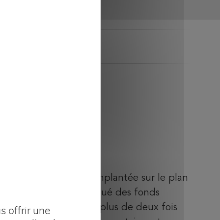
ilité
uelle
La sécurité
AMPLI Mutuelle est implantée sur le plan
national. Elle a constitué des fonds
propres qui couvrent plus de deux fois
 offrir une