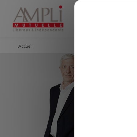
Choisissez l'usage de vos données
Mutuelle santé
Assurance vie
Aller au contenu
Accueil
AMPLI
« Con
par p
offre
l’ass