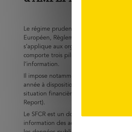
Le régime prudentiel Solvabilité 2 (Dir
Européen, Règlement Délégué 2015/35 
s’applique aux organismes d’assurance de
comporte trois piliers, dont le troisièm
l’information.
Il impose notamment aux organismes d’
année à disposition du public un rapport 
situation financière, dénommé SFCR (So
Report).
Le SFCR est un document de synthèse qu
information des adhérents, des prospects