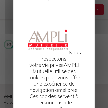
Choisissez l'usage de vos données
Adhésion en ligne
Aller au contenu
1-3
Accueil
Mutuelle Santé
Mon devis en ligne
Nous
respectons
votre vie privée
AMPLI
Mutuelle utilise des
cookies pour vous offrir
une expérience de
navigation améliorée.
Ces cookies servent à
AMPLI Mutuelle
personnaliser le
A propos d'AMPLI Mutuelle