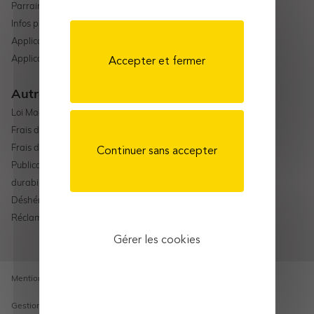
Parrainage
Infos pratiques
Application mobile Android
Application mobile Apple
Accepter et fermer
Autres liens
Loi Madelin
Frais de gestion AMPLI-ASSURANCE VIE
Frais de gestion AMPLI-PER
Continuer sans accepter
Publication d’informations en matière de
durabilité
Déshérence
Réclamation
Gérer les cookies
Mentions légales
Gestion des cookies