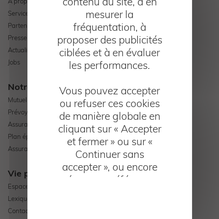
contenu du site, à en
A propos d'AMPLI Patrimoine
mesurer la
Services
fréquentation, à
Partenaires
proposer des publicités
Presse
Actualités
ciblées et à en évaluer
Jobs
les performances.
Notre offre
Vous pouvez accepter
Mutuelle santé
ou refuser ces cookies
Prévoyance
de manière globale en
Assurance professionnelle
cliquant sur « Accepter
Plan épargne retraite
et fermer » ou sur «
Assurance vie
Continuer sans
accepter », ou encore
Vie pratique
gérer vos préférences
Espace adhérent
en cliquant sur « Gérer
Lexique
les cookies ».
Contact