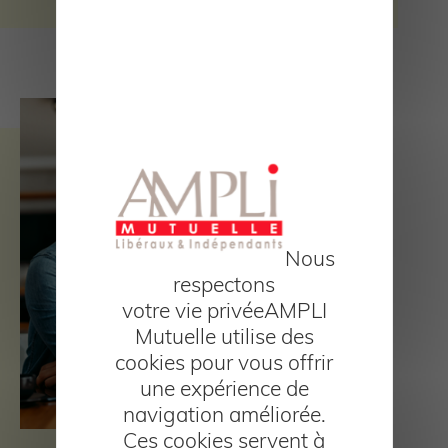
Nous
respectons
votre vie privée
AMPLI
Mutuelle utilise des
cookies pour vous offrir
une expérience de
navigation améliorée.
Ces cookies servent à