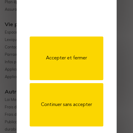
Plan épargne retraite
Assurance vie
Vie pratique
Espace adhérent
Lexique
Contact
Parrainage
Accepter et fermer
Infos pratiques
Application mobile Android
Application mobile Apple
Autres liens
Loi Madelin
Continuer sans accepter
Frais de gestion AMPLI-ASSURANCE VIE
Frais de gestion AMPLI-PER
Publication d’informations en matière de
durabilité