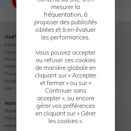
mesurer la
fréquentation, à
proposer des publicités
ciblées et à en évaluer
AMPLI Mutuelle
les performances.
A propos d'AMPLI Mutuelle
Vous pouvez accepter
A propos d'AMPLI Patrimoine
ou refuser ces cookies
Services
de manière globale en
Partenaires
Presse
cliquant sur « Accepter
Actualités
et fermer » ou sur «
Jobs
Continuer sans
accepter », ou encore
Notre offre
gérer vos préférences
Mutuelle santé
en cliquant sur « Gérer
Prévoyance
les cookies ».
Assurance professionnelle