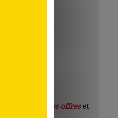
ales avantageuses de la
n mutuelle santé.
au service de
nos offres
et