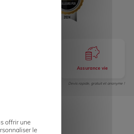
Plan épargne retraite
Assurance vie
Devis rapide, gratuit et anonyme !
 offrir une
rsonnaliser le