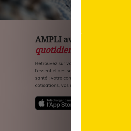
AMPLI avec vous
au
quotidien
Retrouvez sur votre smartphone et tablette
l’essentiel des services de votre Complémen
santé : votre contrat, vos bénéficiaires et vo
cotisations, vos remboursements, etc...