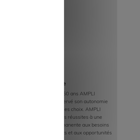
Indépendance
Depuis plus de 50 ans AMPLI
a
Mutuelle a préservé son autonomie
bilité
et la liberté de ses choix. AMPLI
Mutuelle doit ses réussites à une
des
adaptation permanente aux besoins
 la
de ses adhérents et aux opportunités