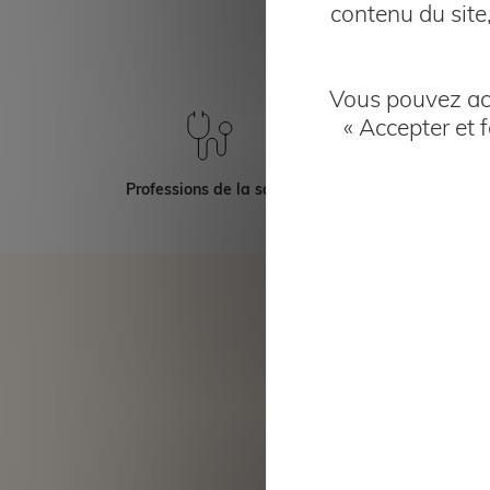
contenu du site
au s
Vous pouvez acc
« Accepter et 
Professions de la santé
Métiers du
De
AMPLI Mutuelle reçoi
Mutuelle santé, pré