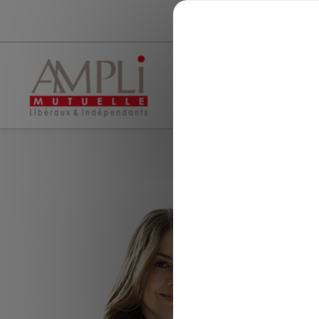
Choisissez l'usage de vos données
I
Mutuelle santé
Assurance vie
Aller au contenu
Ch
c'
un