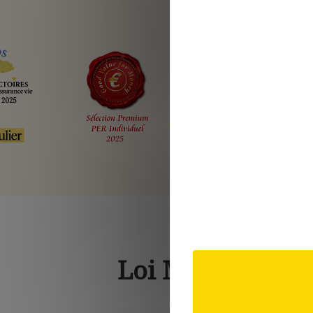
Loi Madelin,
cal
Déduisez vos cotis