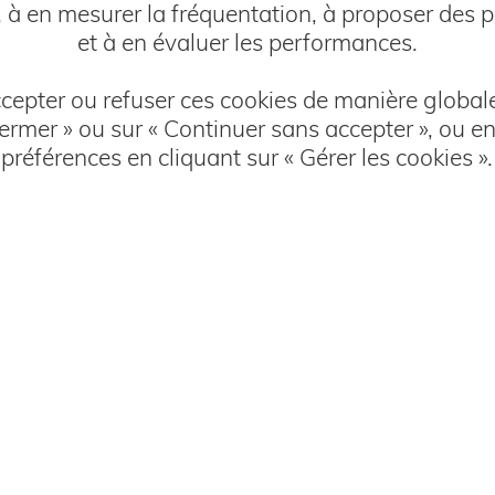
, à en mesurer la fréquentation, à proposer des pu
ervice des
professions libé
et à en évaluer les performances.
epter ou refuser ces cookies de manière globale
fermer » ou sur « Continuer sans accepter », ou e
préférences en cliquant sur « Gérer les cookies ».
 droit
Métiers du chiffre
Architectu
s produits reconnus et
pri
t chaque année des trophées et labels qui démontrent la qua
voyance, plan épargne retraite et assurance vie sont tous le
experts de l'assurance.