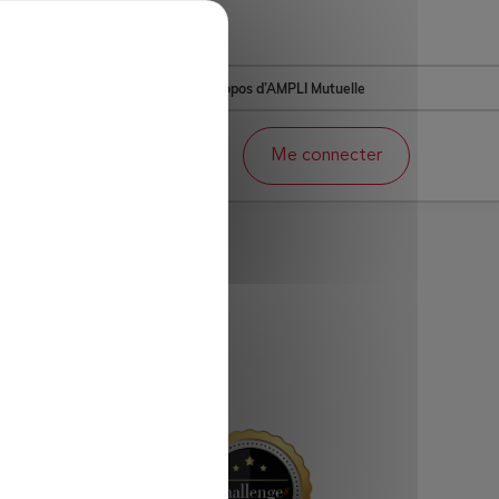
us
À propos d’AMPLI Mutuelle
Adhésion en ligne
Me connecter
nce