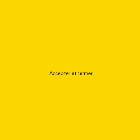
ou indépendant, vous pouvez bénéficier des dispositions fisc
 février 1994, dite loi Madelin, concernant vos cotisations e
Simulateur Madelin
Accepter et fermer
Des partenaires 
de
vos besoins