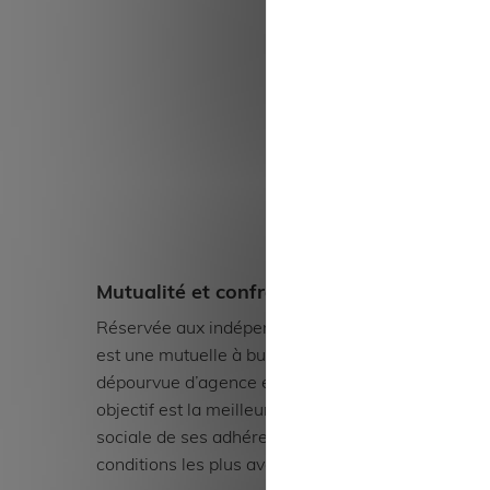
Mutualité et confraternité
Expert
Réservée aux indépendants, AMPLI
Santé, p
est une mutuelle à but non-lucratif,
retraite
dépourvue d’agence et dont le seul
AMPLI i
objectif est la meilleure protection
accompa
sociale de ses adhérents aux
quotidi
conditions les plus avantageuses.
réguliè