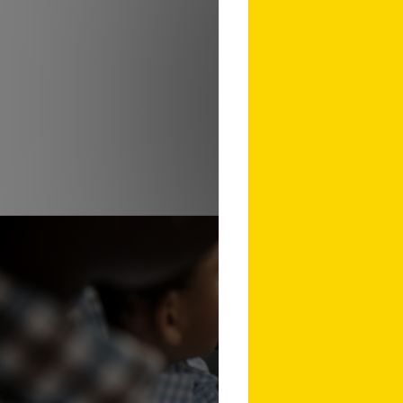
professionnel libéral 
loi 94-126 du 11