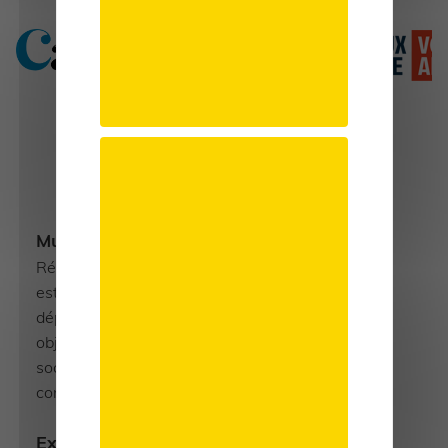
Le
choix
AMPLI Mutuelle
Mutualité et confraternité
Réservée aux indépendants, AMPLI
est une mutuelle à but non-lucratif,
dépourvue d’agence et dont le seul
objectif est la meilleure protection
sociale de ses adhérents aux
conditions les plus avantageuses.
Expertise reconnue