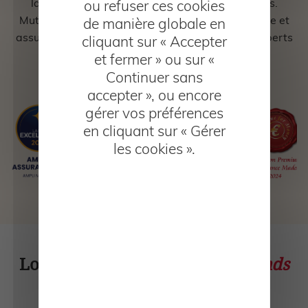
labels qui démontrent la qualité de ses produits.
ou refuser ces cookies
Mutuelle santé, prévoyance, plan épargne retraite et
de manière globale en
assurance vie sont tous les ans primés par les experts
cliquant sur « Accepter
de l'assurance.
et fermer » ou sur «
Continuer sans
accepter », ou encore
gérer vos préférences
en cliquant sur « Gérer
les cookies ».
Loi Madelin,
calculez vos plafonds
globaux de déductibilité