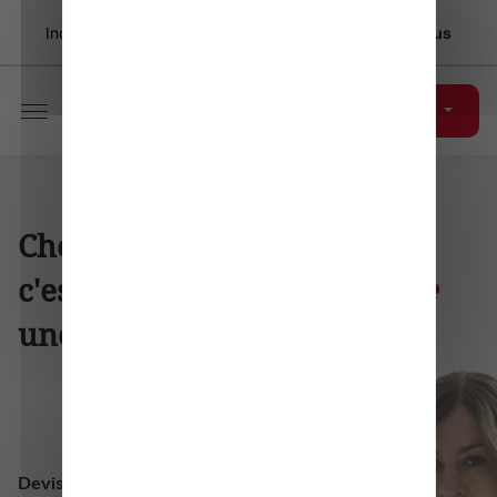
Choisissez l'usage de vos données
Incident de sécurité chez un prestataire.
En savoir plus
Adhésion en ligne
Aller au contenu
Choisir
AMPLI Mutuelle
,
c'est faire de l'
indépendance
une évidence
Devis et adhésion en ligne :