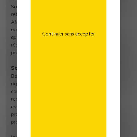
Santé, prévoyance, assurance vie et
retraite, depuis plus de 50 ans
AMPLI innove perpétuellement pour
accompagner les indépendants au
Continuer sans accepter
quotidien. Des performances
régulièrement reconnues par la
presse spécialisée.
Solidité financière
Bénéficiant d’une gestion
rigoureuse, AMPLI Mutuelle a
constitué une marge de solvabilité
remarquable. Une condition
essentielle de sécurité pour des
projets de long terme comme la
prévoyance et la retraite.