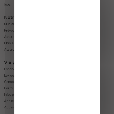
Jobs
Notre offre
Mutuelle santé
Prévoyance
Assurance professionnelle
Plan épargne retraite
Assurance vie
Vie pratique
Espace adhérent
Lexique
Contact
Parrainage
Infos pratiques
Application mobile Android
Application mobile Apple