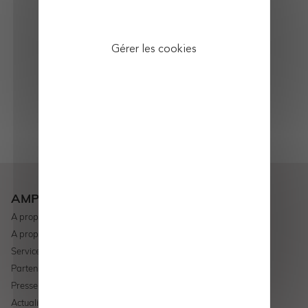
Simulation en ligne
et anonyme
Gérer les cookies
Mutuelle indépendante
primée
AMPLI Mutuelle
A propos d'AMPLI Mutuelle
A propos d'AMPLI Patrimoine
Services
Partenaires
Presse
Actualités