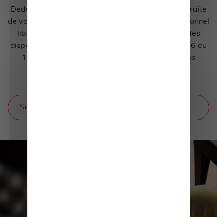
Déduisez vos cotisations santé, prévoyance et retraite
de votre revenu professionnel. En tant que professionnel
libéral ou indépendant, vous pouvez bénéficier des
dispositions fiscales avantageuses de la loi 94-126 du
11 février 1994, dite loi Madelin, concernant vos
cotisations en mutuelle santé.
Simulateur Madelin