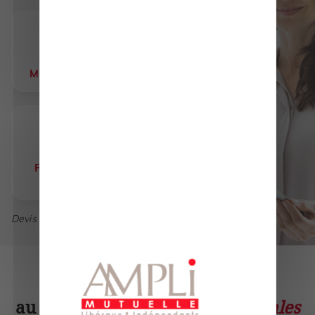
Mutuelle Santé
Prévoyance
Plan épargne
Assurance vie
retraite
Devis rapide, gratuit et anonyme !
Des solutions adaptées,
au service des
professions libérales