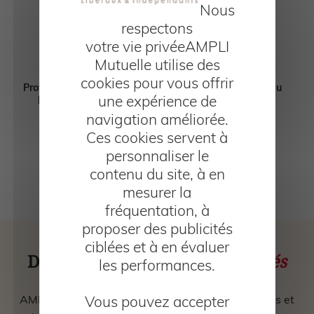
Nous
respectons
votre vie privée
AMPLI
Mutuelle utilise des
cookies pour vous offrir
Professions de
Métiers du
Métiers du
une expérience de
la santé
droit
chiffre
navigation améliorée.
Ces cookies servent à
personnaliser le
contenu du site, à en
Architecture et
Conseil et
décoration
étude
mesurer la
fréquentation, à
proposer des publicités
ciblées et à en évaluer
Des produits reconnus et
primés
les performances.
AMPLI Mutuelle reçoit chaque année des trophées et
Vous pouvez accepter