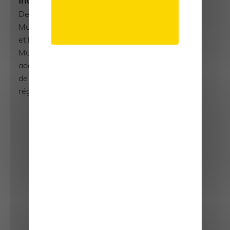
Indépendance
Depuis plus de 50 ans AMPLI
Mutuelle a préservé son autonomie
et la liberté de ses choix. AMPLI
Mutuelle doit ses réussites à une
adaptation permanente aux besoins
de ses adhérents et aux opportunités
réglementaires.
Adhésion
100% en ligne